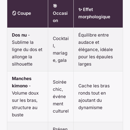
🎯
✨ Effet
🪞 Coupe
Occasi
morphologique
on
Dos nu
-
Équilibre entre
Cocktai
Sublime la
audace et
l,
ligne du dos et
élégance, idéale
mariag
allonge la
pour les épaules
e, gala
silhouette
larges
Manches
Soirée
kimono
-
Cache les bras
chic,
Volume doux
ronds tout en
événe
sur les bras,
ajoutant du
ment
structure au
dynamisme
culturel
buste
Présen