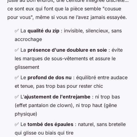
juste au bon endroit, une ceinture intégrée discrète…
ce sont eux qui font que la pièce semble "cousue
pour vous", même si vous ne l’avez jamais essayée.
✅ La
qualité du zip
: invisible, silencieux, sans
accrochage
✅ La
présence d'une doublure en soie
: évite
les marques de sous-vêtements et assure le
glissement
✅ Le
profond de dos nu
: équilibré entre audace
et tenue, pas trop bas pour rester chic
✅ L’
ajustement de l'entrejambe
: ni trop bas
(effet pantalon de clown), ni trop haut (gêne
physique)
✅ Le
tombé des épaules
: naturel, sans bretelle
qui glisse ou biais qui tire